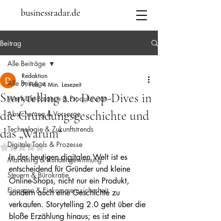
businessradar.de
Beitrag
Alle Beiträge
Redaktion
Alle Beiträge
7. Feb.
4 Min. Lesezeit
Storytelling 2.0: Deep-Dives in
Work-Life-Balance & Produktivität
die Gründungsgeschichte und
Absicherung & Vorsorge
Technologie & Zukunftstrends
das „Warum“
Digitale Tools & Prozesse
Mit NaN von 5 Sternen bewertet.
In der heutigen digitalen Welt ist es 
Marketing & Kundengewinnung
entscheidend für Gründer und kleine 
Steuern & Bürokratie
Online-Shops, nicht nur ein Produkt, 
Finanzen & Einkommenssicherheit
sondern auch eine Geschichte zu 
verkaufen. Storytelling 2.0 geht über die 
bloße Erzählung hinaus; es ist eine 