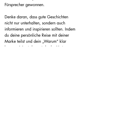
Fürsprecher gewonnen.
Denke daran, dass gute Geschichten 
nicht nur unterhalten, sondern auch 
informieren und inspirieren sollten. Indem 
du deine persönliche Reise mit deiner 
Marke teilst und dein „Warum“ klar 
kommunizierst, kannst du das Vertrauen 
deiner Kunden gewinnen und eine 
bleibende Bindung schaffen.
Der Weg von Storytelling 2.0
Storytelling 2.0 bedeutet, den Fokus auf 
tiefere Erzählungen zu legen, die über 
das Produkt hinausgehen und die 
Mission und Werte der Marke 
unterstreichen. Immer mehr Verbraucher 