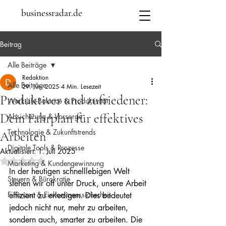
businessradar.de
Beitrag
Alle Beiträge
Redaktion
Alle Beiträge
29. Juni 2025
4 Min. Lesezeit
Produktiver und zufriedener:
Work-Life-Balance & Produktivität
Dein Fahrplan für effektives
Absicherung & Vorsorge
Technologie & Zukunftstrends
Arbeiten
Digitale Tools & Prozesse
Aktualisiert:
1. Juli 2025
Mit NaN von 5 Sternen bewertet.
Marketing & Kundengewinnung
In der heutigen schnelllebigen Welt 
Steuern & Bürokratie
stehen wir oft unter Druck, unsere Arbeit 
Finanzen & Einkommenssicherheit
effizient zu erledigen. Dies bedeutet 
jedoch nicht nur, mehr zu arbeiten, 
sondern auch, smarter zu arbeiten. Die 