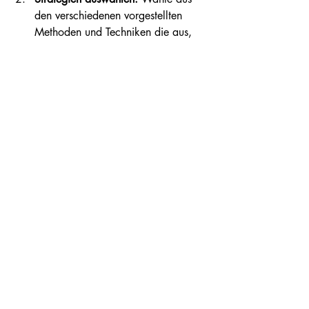
den verschiedenen vorgestellten 
Methoden und Techniken die aus, 
die am besten zu deinem Arbeitsstil 
passen.
Regelmäßige Reflexion:
 Überprüfe 
regelmäßig deinen Fortschritt und 
passe deinen Plan nach Bedarf an. 
Dies hilft dir, flexibel auf 
Veränderungen zu reagieren und 
deine Ziele anzupassen.
Austausch mit Gleichgesinnten:
Suche den Austausch mit anderen, 
die ähnliche Ziele verfolgen. Dies 
kann deine Motivation 
aufrechterhalten und dir neue 
Perspektiven bieten.