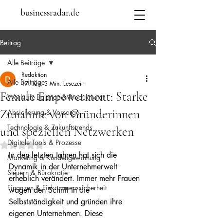
businessradar.de
Beitrag
Alle Beiträge
Redaktion
Alle Beiträge
17. Jan.
3 Min. Lesezeit
Female Empowerment: Starke
Work-Life-Balance & Produktivität
Zunahme von Gründerinnen
Absicherung & Vorsorge
Technologie & Zukunftstrends
und speziellen Netzwerken
Digitale Tools & Prozesse
Mit NaN von 5 Sternen bewertet.
In den letzten Jahren hat sich die 
Marketing & Kundengewinnung
Dynamik in der Unternehmerwelt 
Steuern & Bürokratie
erheblich verändert. Immer mehr Frauen 
Finanzen & Einkommenssicherheit
wagen den Schritt in die 
Selbstständigkeit und gründen ihre 
eigenen Unternehmen. Diese 