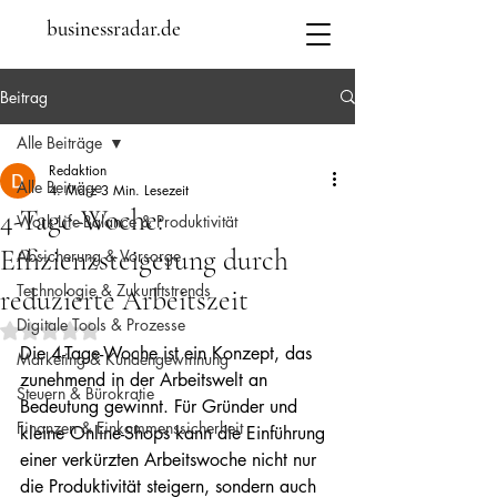
businessradar.de
Beitrag
Alle Beiträge
Redaktion
Alle Beiträge
4. März
3 Min. Lesezeit
4-Tage-Woche:
Work-Life-Balance & Produktivität
Effizienzsteigerung durch
Absicherung & Vorsorge
Technologie & Zukunftstrends
reduzierte Arbeitszeit
Digitale Tools & Prozesse
Mit NaN von 5 Sternen bewertet.
Die 4-Tage-Woche ist ein Konzept, das 
Marketing & Kundengewinnung
zunehmend in der Arbeitswelt an 
Steuern & Bürokratie
Bedeutung gewinnt. Für Gründer und 
Finanzen & Einkommenssicherheit
kleine Online-Shops kann die Einführung 
einer verkürzten Arbeitswoche nicht nur 
die Produktivität steigern, sondern auch 