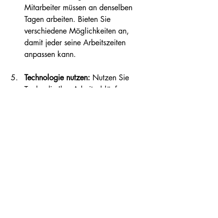
Mitarbeiter müssen an denselben 
Tagen arbeiten. Bieten Sie 
verschiedene Möglichkeiten an, 
damit jeder seine Arbeitszeiten 
anpassen kann. 
Technologie nutzen:
 Nutzen Sie 
Tools, die Ihre Arbeitsabläufe 
optimieren und die Kommunikation 
innerhalb des Teams fördern. 
Plattformen wie Trello oder Slack 
können helfen, Projekte effizient zu 
organisieren.
Durch die Beachtung dieser Tipps 
können kleine Online-Shops erfolgreich 
auf das Modell der 4-Tage-Woche 
umsteigen.