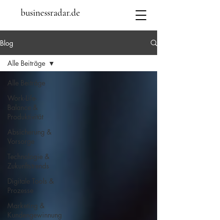
businessradar.de
Blog
Alle Beiträge
Alle Beiträge
Work-Life-
Balance &
Produktivität
Absicherung &
Vorsorge
Technologie &
Zukunftstrends
Digitale Tools &
Prozesse
Marketing &
Kundengewinnung